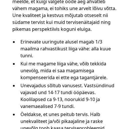
meelde, et kuigi valgete ööde aeg ahvatleb
vähem magama, ei tohiks une arvelt lõivu võtta.
Une kvaliteet ja kestvus mõjutab otseselt nii
südame tervist kui muid tervisenäitajaid ning
pikemas perspektiivis koguni eluiga.
Erinevate uuringute alusel magab 1/3
maailma rahvastikust liiga vähe: alla kuue
tunni.
Kui me magame liiga vähe, võib tekkida
unevölg, mida ei saa magamisega
kompenseerida ei ette ega tagantjärele.
Unevajadus sõltub vanusest. Vastsündinud
vajavad und 14-17 tundi ööpäevas.
Koolilapsed ca 9-13, noorukid 9-10 ja
vanemaealised 7-9 tundi.
Öeldakse, et unes peitub tervis. Halb
unekvaliteet ja/või pikaajaline ja raske
unevõlg toob kaasa terviseprobleemid.