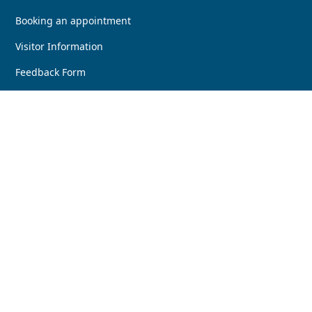
Booking an appointment
Visitor Information
Feedback Form
Report a concern
Accessibility
Locations, parking and transport
Facebook
Instagram
LinkedIn