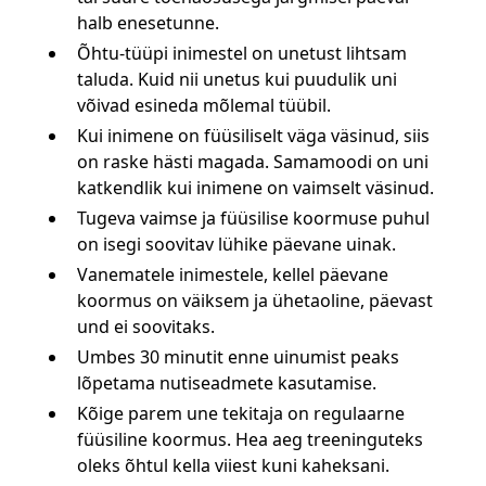
halb enesetunne.
Õhtu-tüüpi inimestel on unetust lihtsam
taluda. Kuid nii unetus kui puudulik uni
võivad esineda mõlemal tüübil.
Kui inimene on füüsiliselt väga väsinud, siis
on raske hästi magada. Samamoodi on uni
katkendlik kui inimene on vaimselt väsinud.
Tugeva vaimse ja füüsilise koormuse puhul
on isegi soovitav lühike päevane uinak.
Vanematele inimestele, kellel päevane
koormus on väiksem ja ühetaoline, päevast
und ei soovitaks.
Umbes 30 minutit enne uinumist peaks
lõpetama nutiseadmete kasutamise.
Kõige parem une tekitaja on regulaarne
füüsiline koormus. Hea aeg treeninguteks
oleks õhtul kella viiest kuni kaheksani.