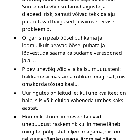
Suureneda võib südamehaiguste ja
diabeedi risk, samuti võivad tekkida aju
puudutavad haigused ja vaimse tervise
probleemid.
Organism peab öösel puhkama ja
loomulikult peavad öösel puhata ja
lõdvestuda saama ka südame veresooned
ja aju.
Pidev unevõlg võib viia ka isu muutusteni:
hakkame armastama rohkem magusat, mis
omakorda tõstab kaalu.
Uuringutes on leitud, et kui une kvaliteet on
halb, siis võib eluiga väheneda umbes kaks
aastat.
Hommiku-tüüpi inimesed taluvad
unepuudust raskemini: kui inimene läheb
mingitel põhjustel hiljem magama, siis on
tal suure tõenäosusega järgmisel päeval