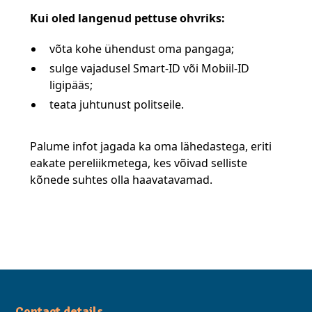
Kui oled langenud pettuse ohvriks:
võta kohe ühendust oma pangaga;
sulge vajadusel Smart-ID või Mobiil-ID
ligipääs;
teata juhtunust politseile.
Palume infot jagada ka oma lähedastega, eriti
eakate pereliikmetega, kes võivad selliste
kõnede suhtes olla haavatavamad.
Contact details