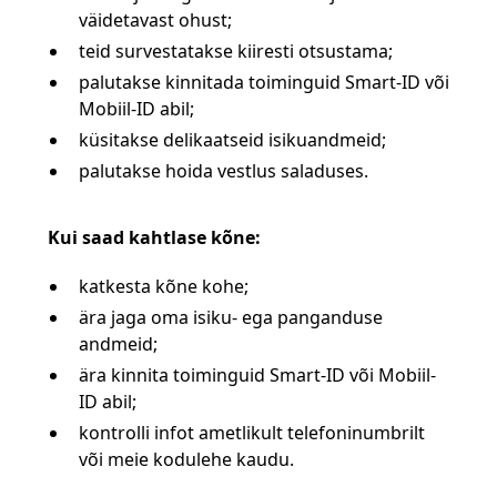
väidetavast ohust;
teid survestatakse kiiresti otsustama;
palutakse kinnitada toiminguid Smart-ID või
Mobiil-ID abil;
küsitakse delikaatseid isikuandmeid;
palutakse hoida vestlus saladuses.
Kui saad kahtlase kõne:
katkesta kõne kohe;
ära jaga oma isiku- ega panganduse
andmeid;
ära kinnita toiminguid Smart-ID või Mobiil-
ID abil;
kontrolli infot ametlikult telefoninumbrilt
või meie kodulehe kaudu.