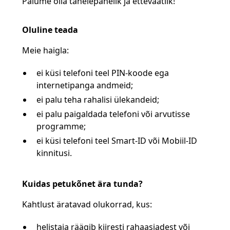
Palume olla tähelepanelik ja ettevaatlik!
Oluline teada
Meie haigla:
ei küsi telefoni teel PIN-koode ega
internetipanga andmeid;
ei palu teha rahalisi ülekandeid;
ei palu paigaldada telefoni või arvutisse
programme;
ei küsi telefoni teel Smart-ID või Mobiil-ID
kinnitusi.
Kuidas petukõnet ära tunda?
Kahtlust äratavad olukorrad, kus:
helistaja räägib kiiresti rahaasjadest või