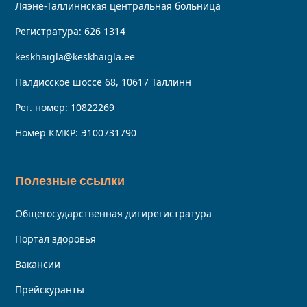
Ляэне-Таллиннская центральная больница
Регистратура:
626 1314
keskhaigla@keskhaigla.ee
Палдисское шоссе 68, 10617 Таллинн
Рег. номер: 10822269
Номер КМКР: Э100731790
Полезные ссылки
Общегосударственная дигирегистратура
Портал здоровья
Вакансии
Прейскуранты