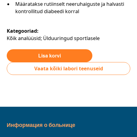
Määratakse rutiinselt neeruhaiguste ja halvasti
kontrollitud diabeedi korral
Kategooriad:
Kõik analüüsid; Ülduuringud sportlasele
Vaata kõiki labori teenuseid
Информация о больнице