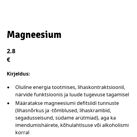
Magneesium
2.8
€
Kirjeldus:
Oluline energia tootmises, lihaskontraktsioonil,
närvide funktsioonis ja luude tugevuse tagamisel
Määratakse magneesiumi defitsiidi tunnuste
(lihasnõrkus ja -tõmblused, lihaskrambid,
segadusseisund, südame arütmiad), aga ka
imendumishäirete, kõhulahtisuse või alkoholismi
korral