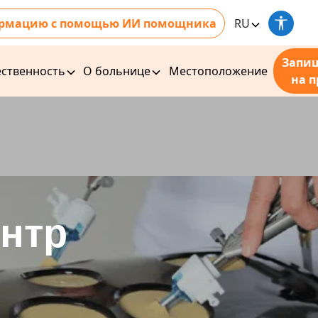
рмацию с помощью ИИ помощника
RU
Запи
ственность
О больнице
Местоположение
на 
нтр