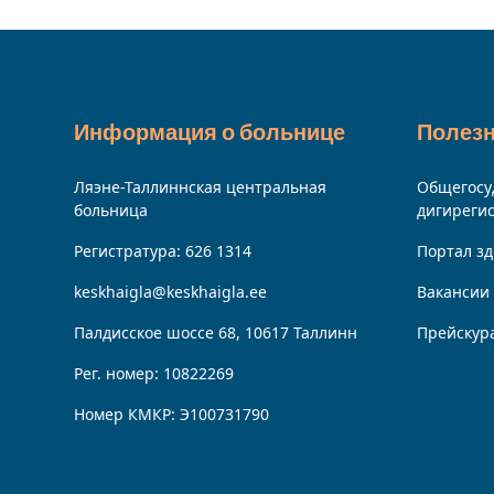
Информация о больнице
Полез
Ляэне-Таллиннская центральная
Общегосу
больница
дигиреги
Регистратура:
626 1314
Портал з
keskhaigla@keskhaigla.ee
Вакансии
Палдисское шоссе 68, 10617 Таллинн
Прейскур
Рег. номер: 10822269
Номер КМКР: Э100731790