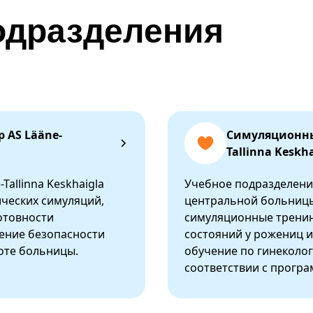
одразделения
 AS Lääne-
Симуляционны
Tallinna Keskh
allinna Keskhaigla
Учебное подразделени
ческих симуляций,
центральной больниц
отовности
симуляционные тренин
ение безопасности
состояний у рожениц и
оте больницы.
обучение по гинеколог
соответствии с програ