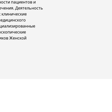
ности пациентов и
ечения. Деятельность
к клинические
медицинского
ециализированные
оскопические
иков Женской