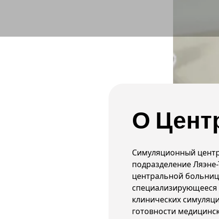
О Цент
Симуляционный центр
подразделение Ляэне
центральной больниц
специализирующееся 
клинических симуляц
готовности медицинск