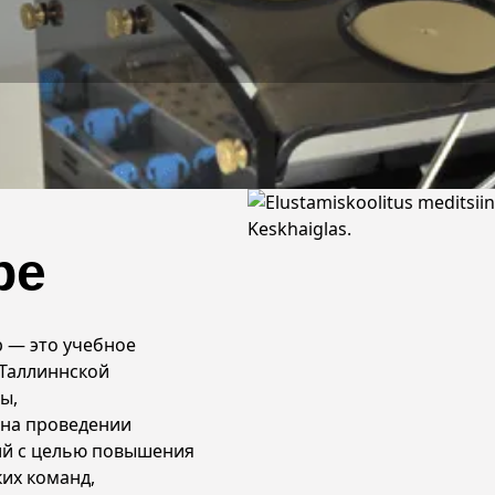
ре
 — это учебное
-Таллиннской
ы,
на проведении
ий с целью повышения
их команд,