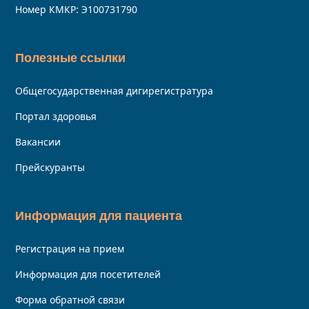
Номер КМКР: Э100731790
Полезные ссылки
Общегосударственная дигирегистратура
Портал здоровья
Вакансии
Прейскуранты
Информация для пациента
Регистрация на прием
Информация для посетителей
Форма обратной связи