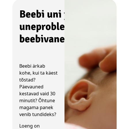
Beebi uni ja
uneprobleemid
beebivanematele
Beebi ärkab
kohe, kui ta käest
tõstad?
Päevauned
kestavad vaid 30
minutit? Õhtune
magama panek
venib tundideks?
Loeng on