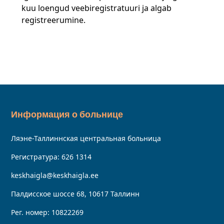
kuu loengud veebiregistratuuri ja algab
registreerumine.
Информация о больнице
Ляэне-Таллиннская центральная больница
Регистратура:
626 1314
keskhaigla@keskhaigla.ee
Палдисское шоссе 68, 10617 Таллинн
Рег. номер: 10822269