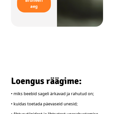
Broneeri
aeg
Loengus räägime:
• miks beebid sageli ärkavad ja rahutud on;
• kuidas toetada päevaseid unesid;
• õhturutiinidest ja lihtsatest unerahustamise