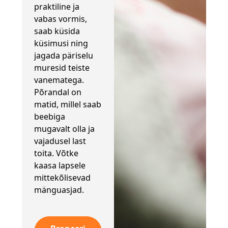
praktiline ja
vabas vormis,
saab küsida
küsimusi ning
jagada päriselu
muresid teiste
vanematega.
Põrandal on
matid, millel saab
beebiga
mugavalt olla ja
vajadusel last
toita. Võtke
kaasa lapsele
mittekõlisevad
mänguasjad.