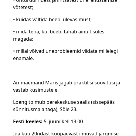
võtetest;
• kuidas vältida beebi üleväsimust;
• mida teha, kui beebi tahab ainult süles
magada;
• millal võivad uneprobleemid viidata millelegi
enamale.
Ämmaemand Maris jagab praktilisi soovitusi ja
vastab küsimustele.
Loeng toimub perekeskuse saalis (sissepääs
sünnitusmaja taga), Sõle 23.
Eesti keeles:
5. juuni kell 13.00
Iga kuu 20ndast kuupäevast ilmuvad järgmise