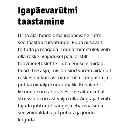
Igapäevarütmi
taastamine
Ürita alal hoida oma igapäevane rütm –
see taastab turvatunde. Püüa piisavalt
toituda ja magada. Tööga toimetulek võib
olla raske. Vajadusel palu arstilt
töövõimetuslehte. Luba enesele midagi
head. Tee asju, mis on sind varem aidanud
raskes olukorras toime tulla. Lõõgastu ja
puhka niipalju kui võimalik. Kehaline
liikumine on tähtis, sest see aitab kehal
stressiolukorrast välja tulla. Aeg-ajalt võib
tajuda juhtunut kauge ja ebareaalsena –
see võimaldab ajul puhata ja jõudu
koguda.