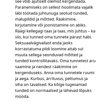
see võib ajutiselt olemist kergendada.
Paranemiseks on sellest hoolimata vajalik
läbi töötada juhtunuga seotud tunded,
mälupildid ja mõtted. Rääkimine,
kirjutamine või joonistamine on abiks.
Räägi kellegagi taas ja taas, mis juhtus – ka
siis, kui tunned oma tunnete pärast häbi.
Seksuaalvägivallast enda jaoks
korrastatuma pildi loomine aitab sul
muuta sellega seonduvad mõtted ja
tunded kontrollitavaks. Oma tunnetest aru
saamine ja nendest rääkimine on
kergenduseks. Anna oma tunnetele ruumi
ja aega. Kurbus, ärrituvus, pettumus ja
viha on tavalised. Ka kõige tugevamad
tunded on normaalsed ja lähevad lõpuks
mööda.