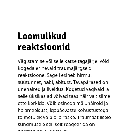
Loomulikud
reaktsioonid
Vägistamise või selle katse tagajärjel võid
kogeda erinevaid traumajärgseid
reaktsioone. Sageli esineb hirmu,
süütunnet, häbi, abitust. Tavapärased on
unehäired ja iiveldus. Kogetud vägivald ja
selle üksikasjad võivad taas häirivalt silme
ette kerkida. Võib esineda mäluhäireid ja
hajameelsust, igapäevaste kohustustega
toimetulek võib olla raske. Traumaatilisele
sündmusele selliselt reageerida on