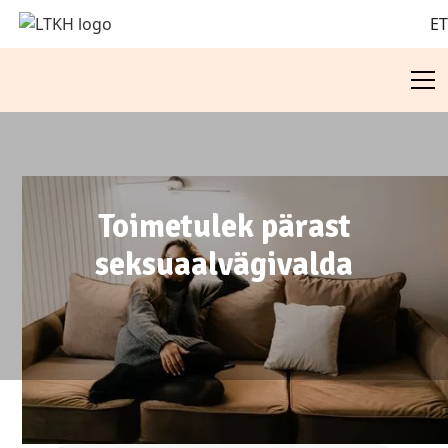
E
Toimetulek pärast
seksuaalvägivalda