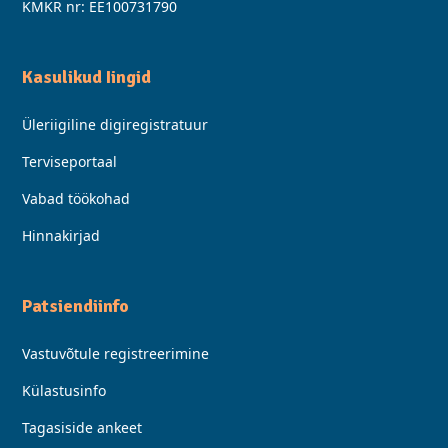
KMKR nr: EE100731790
Kasulikud Iingid
Üleriigiline digiregistratuur
Terviseportaal
Vabad töökohad
Hinnakirjad
Patsiendiinfo
Vastuvõtule registreerimine
Külastusinfo
Tagasiside ankeet