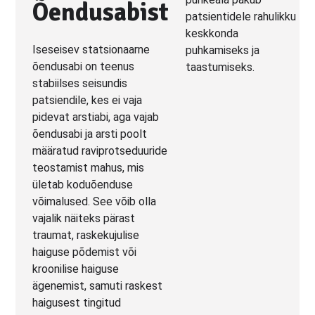
Õendusabist
Iseseisev statsionaarne
õendusabi on teenus
stabiilses seisundis
patsiendile, kes ei vaja
pidevat arstiabi, aga vajab
õendusabi ja arsti poolt
määratud raviprotseduuride
teostamist mahus, mis
ületab koduõenduse
võimalused. See võib olla
vajalik näiteks pärast
traumat, raskekujulise
haiguse põdemist või
kroonilise haiguse
ägenemist, samuti raskest
haigusest tingitud