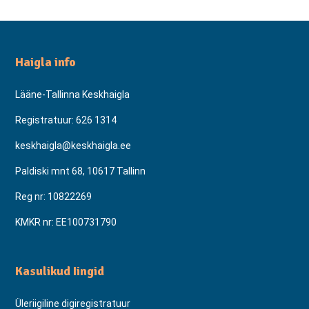
Haigla info
Lääne-Tallinna Keskhaigla
Registratuur:
626 1314
keskhaigla@keskhaigla.ee
Paldiski mnt 68, 10617 Tallinn
Reg nr: 10822269
KMKR nr: EE100731790
Kasulikud Iingid
Üleriigiline digiregistratuur