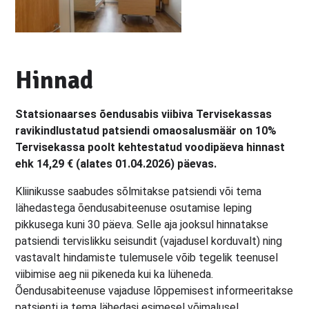
Hinnad
Statsionaarses õendusabis viibiva Tervisekassas
ravikindlustatud patsiendi omaosalusmäär on 10%
Tervisekassa poolt kehtestatud voodipäeva hinnast
ehk 14,29 € (alates 01.04.2026) päevas.
Kliinikusse saabudes sõlmitakse patsiendi või tema
lähedastega õendusabiteenuse osutamise leping
pikkusega kuni 30 päeva. Selle aja jooksul hinnatakse
patsiendi tervislikku seisundit (vajadusel korduvalt) ning
vastavalt hindamiste tulemusele võib tegelik teenusel
viibimise aeg nii pikeneda kui ka lüheneda.
Õendusabiteenuse vajaduse lõppemisest informeeritakse
patsienti ja tema lähedasi esimesel võimalusel.