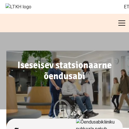
E
Iseseisev statsionaarne
õendusabi