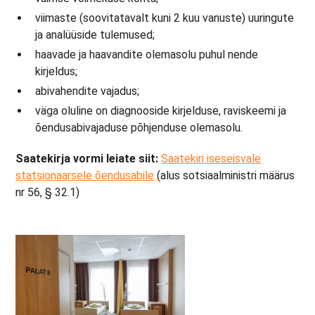
viimaste (soovitatavalt kuni 2 kuu vanuste) uuringute
ja analüüside tulemused;
haavade ja haavandite olemasolu puhul nende
kirjeldus;
abivahendite vajadus;
väga oluline on diagnooside kirjelduse, raviskeemi ja
õendusabivajaduse põhjenduse olemasolu.
Saatekirja vormi leiate siit:
Saatekiri iseseisvale
statsionaarsele õendusabile
(alus sotsiaalministri määrus
nr 56, § 32.1)