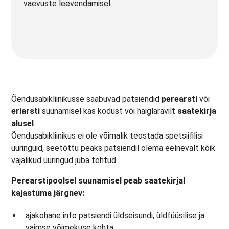
vaevuste leevendamisel.
Õendusabikliinikusse saabuvad patsiendid
perearsti
või
eriarsti
suunamisel kas kodust või haiglaravilt
saatekirja
alusel
.
Õendusabikliinikus ei ole võimalik teostada spetsiifilisi
uuringuid, seetõttu peaks patsiendil olema eelnevalt kõik
vajalikud uuringud juba tehtud.
Perearstipoolsel suunamisel peab saatekirjal
kajastuma järgnev:
ajakohane info patsiendi üldseisundi, üldfüüsilise ja
vaimse võimekuse kohta;