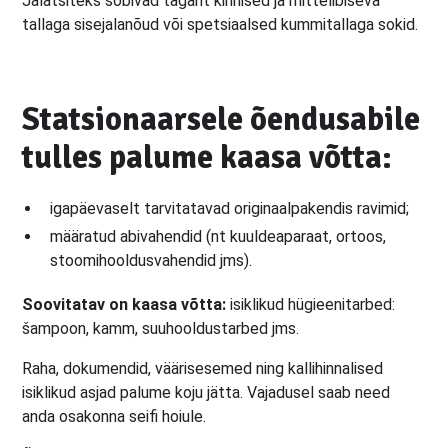
Jalatsiteks sobivad tagant kinnised ja mittelibiseva
tallaga sisejalanõud või spetsiaalsed kummitallaga sokid.
Statsionaarsele õendusabile
tulles palume kaasa võtta:
igapäevaselt tarvitatavad originaalpakendis ravimid;
määratud abivahendid (nt kuuldeaparaat, ortoos,
stoomihooldusvahendid jms).
Soovitatav on kaasa võtta:
isiklikud hügieenitarbed:
šampoon, kamm, suuhooldustarbed jms.
Raha, dokumendid, väärisesemed ning kallihinnalised
isiklikud asjad palume koju jätta. Vajadusel saab need
anda osakonna seifi hoiule.