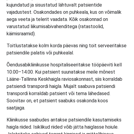
kujundatud ja sisustatud lähtuvalt patsientide
vajadustest. Osakondades on puhkeala, kus on võimalik
aega veeta ja telerit vaadata. Kõik osakonnad on
varustatud liikumisabivahenditega (ratastoolid,
käimisraamid).
Toitlustatakse kolm korda päevas ning toit serveeritakse
patsiendile palatis või puhkealal.
Õendusabikliinikusse hospitaliseeritakse tööpäeviti kell
10.00–14.00. Kui patsient suunatakse meile mõnest
Lääne-Tallinna Keskhaigla raviosakonnast, siis korraldab
patsiendi transpordi haigla. Mujalt saabuva patsiendi
transpordi korraldab patsient või tema lähedased.
Soovitav on, et patsient saabuks osakonda koos
saatjaga.
Kliinikusse saabudes antakse patsiendile kasutamiseks
haigla riided. Isiklikud riided võib jätta haiglasse hoiule.