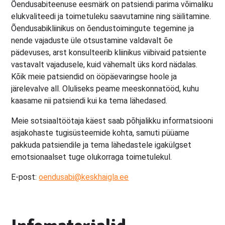
Õendusabiteenuse eesmärk on patsiendi parima võimaliku
elukvaliteedi ja toimetuleku saavutamine ning säilitamine.
Õendusabikliinikus on õendustoimingute tegemine ja
nende vajaduste üle otsustamine valdavalt õe
pädevuses, arst konsulteerib kliinikus viibivaid patsiente
vastavalt vajadusele, kuid vähemalt üks kord nädalas.
Kõik meie patsiendid on ööpäevaringse hoole ja
järelevalve all. Oluliseks peame meeskonnatööd, kuhu
kaasame nii patsiendi kui ka tema lähedased.
Meie sotsiaaltöötaja käest saab põhjalikku informatsiooni
asjakohaste tugisüsteemide kohta, samuti püüame
pakkuda patsiendile ja tema lähedastele igakülgset
emotsionaalset tuge olukorraga toimetulekul.
E-post:
oendusabi@keskhaigla.ee