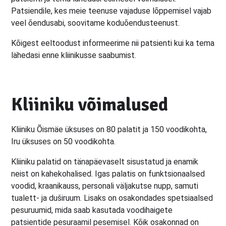
Patsiendile, kes meie teenuse vajaduse lõppemisel vajab
veel õendusabi, soovitame koduõendusteenust.
Kõigest eeltoodust informeerime nii patsienti kui ka tema
lähedasi enne kliinikusse saabumist.
Kliiniku võimalused
Kliiniku Õismäe üksuses on 80 palatit ja 150 voodikohta,
Iru üksuses on 50 voodikohta.
Kliiniku palatid on tänapäevaselt sisustatud ja enamik
neist on kahekohalised. Igas palatis on funktsionaalsed
voodid, kraanikauss, personali väljakutse nupp, samuti
tualett- ja duširuum. Lisaks on osakondades spetsiaalsed
pesuruumid, mida saab kasutada voodihaigete
patsientide pesuraamil pesemisel. Kõik osakonnad on