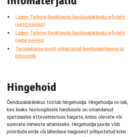
Infomaterjalid
Lääne-Tallinna Keskhaigla õendusabikliiniku infoleht
(eesti keeles)
Lääne-Tallinna Keskhaigla õendusabikliiniku infoleht
(vene keeles)
Tervisekassa poolt väljastatud õendusabiteenuste
infovoldik
Hingehoid
Õendusabikliinikus töötab hingehoidja. Hingehoidja on isik,
kes lisaks teoloogilisele haridusele on omandanud
spetsiaalse ettevalmistuse haigete, kriisis olevate või
surevate inimeste aitamiseks. Hingehoidja juurde võib
pöörduda enda või lähedase haigusest põhjustatud kriisi