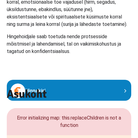
korral, emotsionaalse toe vajadusel (hirm, segadus,
üksildustunne, ebakindlus, süütunne jne),
eksistentsiaalsete või spirituaalsete küsimuste korral
ning surma ja leina korrral (surija ja lähedaste toetamine).
Hingehoidjale saab toetuda nende protsesside
mõistmisel ja lahendamisel, tal on vaikimiskohustus ja
tagatud on konfidentsiaalsus.
Asukoht
Hinnakiri
Error initializing map: this.replaceChildren is not a
function