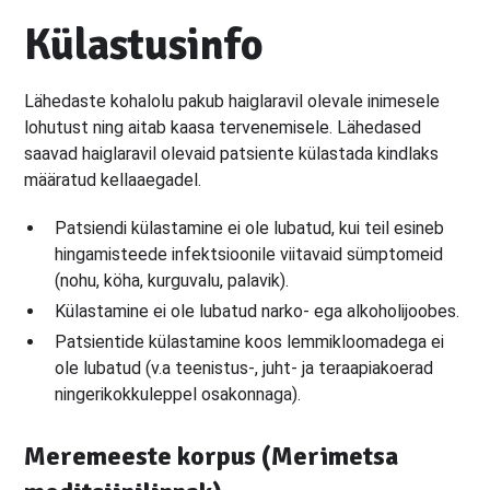
Külastusinfo
Lähedaste kohalolu pakub haiglaravil olevale inimesele
lohutust ning aitab kaasa tervenemisele. Lähedased
saavad haiglaravil olevaid patsiente külastada kindlaks
määratud kellaaegadel.
Patsiendi külastamine ei ole lubatud, kui teil esineb
hingamisteede infektsioonile viitavaid sümptomeid
(nohu, köha, kurguvalu, palavik).
Külastamine ei ole lubatud narko- ega alkoholijoobes.
Patsientide külastamine koos lemmikloomadega ei
ole lubatud (v.a teenistus-, juht- ja teraapiakoerad
ningerikokkuleppel osakonnaga).
Meremeeste korpus (Merimetsa