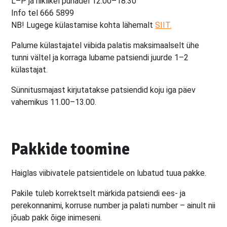
L–P ja riiklikel pühadel 12.00–18.30
Info tel 666 5899
NB! Lugege külastamise kohta lähemalt
SIIT.
Palume külastajatel viibida palatis maksimaalselt ühe
tunni vältel ja korraga lubame patsiendi juurde 1–2
külastajat.
Sünnitusmajast kirjutatakse patsiendid koju iga päev
vahemikus 11.00–13.00.
Pakkide toomine
Haiglas viibivatele patsientidele on lubatud tuua pakke.
Pakile tuleb korrektselt märkida patsiendi ees- ja
perekonnanimi, korruse number ja palati number – ainult nii
jõuab pakk õige inimeseni.