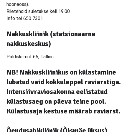
hooneosa).
Riietehoid suletakse kell 19.00.
Info tel 650 7301
Nakkuskliinik (statsionaarne
nakkuskeskus)
Paldiski mnt 66, Tallinn
NB!
Nakkuskliinikus on külastamine
lubatud vaid kokkuleppel raviarstiga.
Intensiivraviosakonna eelistatud
külastusaeg on päeva teine pool.
Külastusaja kestuse määrab raviarst.
Õendusabikliinik (Õismäe üksus)