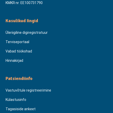
KMKR nr: EE100731790
Kasulikud Iingid
Üleriigiline digiregistratuur
Terviseportaal
Vabad töökohad
Hinnakirjad
Patsiendiinfo
Vastuvõtule registreerimine
Külastusinfo
Tagasiside ankeet