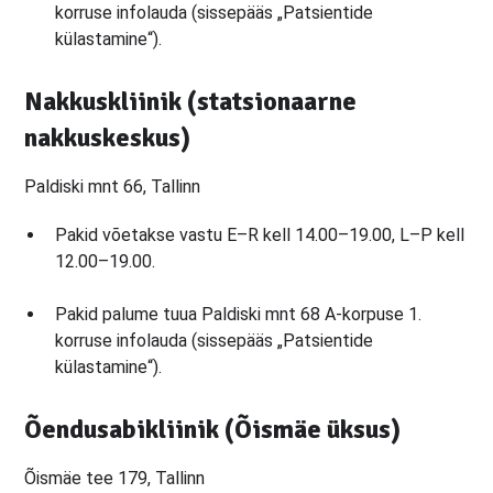
korruse infolauda (sissepääs „Patsientide
külastamine“).
Nakkuskliinik (statsionaarne
nakkuskeskus)
Paldiski mnt 66, Tallinn
Pakid võetakse vastu E–R kell 14.00–19.00, L–P kell
12.00–19.00.
Pakid palume tuua Paldiski mnt 68 A-korpuse 1.
korruse infolauda (sissepääs „Patsientide
külastamine“).
Õendusabikliinik (Õismäe üksus)
Õismäe tee 179, Tallinn