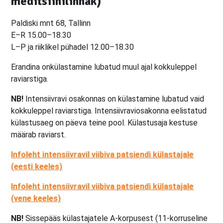
meditsiinilinnak)
Paldiski mnt 68, Tallinn
E–R 15.00–18.30
L–P ja riiklikel pühadel 12.00–18.30
Erandina onkülastamine lubatud muul ajal kokkuleppel
raviarstiga.
NB!
Intensiivravi osakonnas on külastamine lubatud vaid
kokkuleppel raviarstiga. Intensiivraviosakonna eelistatud
külastusaeg on päeva teine pool. Külastusaja kestuse
määrab raviarst.
Infoleht intensiivravil viibiva patsiendi külastajale
(eesti keeles)
Infoleht intensiivravil viibiva patsiendi külastajale
(vene keeles)
NB!
Sissepääs külastajatele A-korpusest (11-korruseline