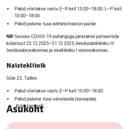
Pakid võetakse vastu E–R kell 15.00–18.00, L–P kell
10.00–18.00.
Pakid palume tuua administraatori juurde.
NB!
Seoses COVID-19 puhanguga piiratakse patsientide
külastust 22.12.2025–21.12.2025 õendusabikliiniku III
õendusabiosakonnas ja sisekliiniku I siseosakonnas.
Naistekliinik
Sõle 23, Tallinn
Pakid võetakse vastu E–P kell 10.00–18.00.
Pakid palume tuua valvelauda (sissepääs
Asukoht
„Külastamine“).