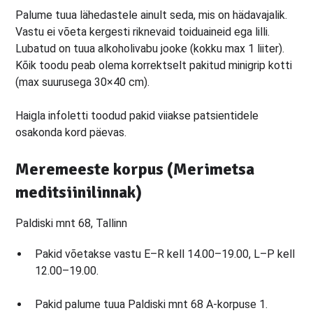
Palume tuua lähedastele ainult seda, mis on hädavajalik.
Vastu ei võeta kergesti riknevaid toiduaineid ega lilli.
Lubatud on tuua alkoholivabu jooke (kokku max 1 liiter).
Kõik toodu peab olema korrektselt pakitud minigrip kotti
(max suurusega 30×40 cm).
Haigla infoletti toodud pakid viiakse patsientidele
osakonda kord päevas.
Meremeeste korpus (Merimetsa
meditsiinilinnak)
Paldiski mnt 68, Tallinn
Pakid võetakse vastu E–R kell 14.00–19.00, L–P kell
12.00–19.00.
Pakid palume tuua Paldiski mnt 68 A-korpuse 1.