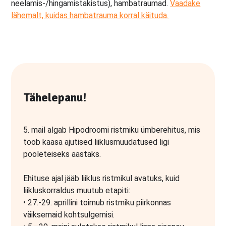
neelamis-/hingamistakistus), hambatraumad.
Vaadake
lähemalt, kuidas hambatrauma korral käituda.
Tähelepanu!
5. mail algab Hipodroomi ristmiku ümberehitus, mis
toob kaasa ajutised liiklusmuudatused ligi
pooleteiseks aastaks.
Ehituse ajal jääb liiklus ristmikul avatuks, kuid
liikluskorraldus muutub etapiti:
• 27.-29. aprillini toimub ristmiku piirkonnas
väiksemaid kohtsulgemisi.