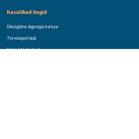
Kasulikud Iingid
Üleriigiline digiregistratuur
Terviseportaal
Vabad töökohad
Hinnakirjad
Patsiendiinfo
Vastuvõtule registreerimine
Külastusinfo
Tagasiside ankeet
Vihjeankeet