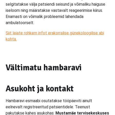
selgitatakse välja patsiendi seisund ja võimaliku haiguse
iseloom ning määratakse vastavalt reageerimise kiirus.
Enamasti on võimalik probleemid lahendada
ambulatoorselt.
Siit leiate rohkem infot erakorralise günekoloogilise abi
kohta.
Vältimatu hambaravi
Asukoht ja kontakt
Hambaravi esmaabi osutatakse tööpäeviti ainult
eelnevalt registreeritud patsientidele. Teenust
pakutakse kahes asukohas:
Mustamäe tervisekeskuses