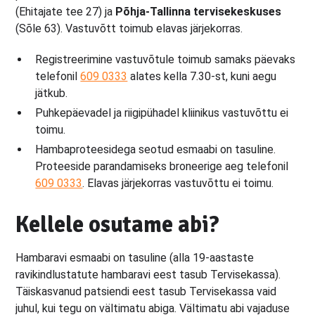
(Ehitajate tee 27) ja
Põhja-Tallinna tervisekeskuses
(Sõle 63). Vastuvõtt toimub elavas järjekorras.
Registreerimine vastuvõtule toimub samaks päevaks
telefonil
609 0333
alates kella 7.30-st, kuni aegu
jätkub.
Puhkepäevadel ja riigipühadel kliinikus vastuvõttu ei
toimu.
Hambaproteesidega seotud esmaabi on tasuline.
Proteeside parandamiseks broneerige aeg telefonil
609 0333
. Elavas järjekorras vastuvõttu ei toimu.
Kellele osutame abi?
Hambaravi esmaabi on tasuline (alla 19-aastaste
ravikindlustatute hambaravi eest tasub Tervisekassa).
Täiskasvanud patsiendi eest tasub Tervisekassa vaid
juhul, kui tegu on vältimatu abiga. Vältimatu abi vajaduse