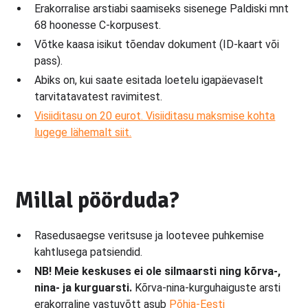
Erakorralise arstiabi saamiseks sisenege Paldiski mnt
68 hoonesse C-korpusest.
Võtke kaasa isikut tõendav dokument (ID-kaart või
pass).
Abiks on, kui saate esitada loetelu igapäevaselt
tarvitatavatest ravimitest.
Visiiditasu on 20 eurot. Visiiditasu maksmise kohta
lugege lähemalt siit.
Millal pöörduda?
Rasedusaegse veritsuse ja lootevee puhkemise
kahtlusega patsiendid.
NB! Meie keskuses ei ole silmaarsti ning kõrva-,
nina- ja kurguarsti.
Kõrva-nina-kurguhaiguste arsti
erakorraline vastuvõtt asub
Põhja-Eesti