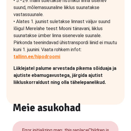
• 5.–29. maini suletakse ristmikul linna sisenev
suund, mõlemasuunaline liiklus suunatakse
vastassuunale.
• Alates 1. juunist suletakse linnast väljuv suund
lõigul Merelahe teest Mooni tänavani, liiklus
suunatakse ümber linna sisenevale suunale.
Piirkonda teenindavad ühistranspordi liinid ei muutu
kuni 1. juunini. Vaata rohkem infot:
tallinn.ee/hipodroomi
Liiklejatel palume arvestada pikema sõiduaja ja
ajutiste ebamugavustega, järgida ajutist
liikluskorraldust ning olla tähelepanelikud.
Meie asukohad
Error initializing map: this.replaceChildren is