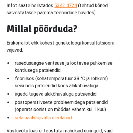
Infot saate helistades
5342 4724
(tehtud kõned
salvestatakse parema teeninduse huvides).
Millal pöörduda?
Erakorralist ehk kohest günekoloogi konsultatsiooni
vajavad:
rasedusaegse veritsuse ja lootevee puhkemise
kahtlusega patsiendid
febriilses (kehatemperatuur 38 °C ja rohkem)
seisundis patsiendid koos alakõhuvaluga
ägeda tugeva alakõhuvaluga patsiendid
postoperatiivsete probleemidega patsiendid
(operatsioonist on möödas vähem kui 1 kuu)
seksuaalvägivalla üleelanud
Vastuvõtutoas ei teostata mahukaid uuringuid, vaid