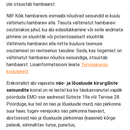
üle otsustab hambaarst.
NB! Kõik hambaravis esmaabi nõudvad seisundid ei kuulu
vältimatu hambaravi alla. Tasuta vältimatut hambaravi
osutatakse juhul, kui abi edasilükkamine või selle andmata
jätmine on eluohtlik või potentsiaalselt eluohtlik.
Vältimatu hambaravi alla mitte kuuluva teenuse
osutamisel on raviteenus tasuline. Seda, kas tegemist on
vältimatut hambaravi nõudva seisundiga, otsustab
hambaarst. Lisainformatsiooni leiate
Tervisekassa
kodulehelt
.
Erakorralist abi vajavate
näo- ja lõualuude kirurgiliste
seisundite
korral on nii lastel kui ka täiskasvanutel vajalik
pöörduda EMO-sse aadressil Sütiste 19a või Tervise 28.
Pöörduge, kui teil on näo ja lõualuude murd, näo piirkonna
suur haav, tugev verejooks näo piirkonna haavast,
abstsessid näo ja lõualuude piirkonnas (kaasneb kõrge
palavik, silmnähtav turse, punetus,