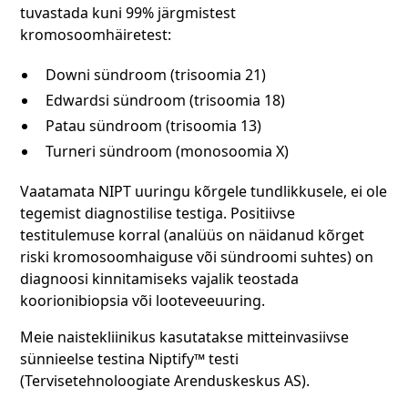
tuvastada kuni 99% järgmistest
kromosoomhäiretest:
Downi sündroom (trisoomia 21)
Edwardsi sündroom (trisoomia 18)
Patau sündroom (trisoomia 13)
Turneri sündroom (monosoomia X)
Vaatamata NIPT uuringu kõrgele tundlikkusele, ei ole
tegemist diagnostilise testiga. Positiivse
testitulemuse korral (analüüs on näidanud kõrget
riski kromosoomhaiguse või sündroomi suhtes) on
diagnoosi kinnitamiseks vajalik teostada
koorionibiopsia või looteveeuuring.
Meie naistekliinikus kasutatakse mitteinvasiivse
sünnieelse testina Niptify™ testi
(Tervisetehnoloogiate Arenduskeskus AS).