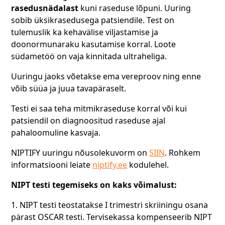
rasedusnädalast
kuni raseduse lõpuni. Uuring
sobib üksikrasedusega patsiendile. Test on
tulemuslik ka kehavälise viljastamise ja
doonormunaraku kasutamise korral. Loote
südametöö on vaja kinnitada ultraheliga.
Uuringu jaoks võetakse ema vereproov ning enne
võib süüa ja juua tavapäraselt.
Testi ei saa teha mitmikraseduse korral või kui
patsiendil on diagnoositud raseduse ajal
pahaloomuline kasvaja.
NIPTIFY uuringu nõusolekuvorm on
SIIN
. Rohkem
informatsiooni leiate
niptify.ee
kodulehel.
NIPT testi tegemiseks on kaks võimalust:
1. NIPT testi teostatakse I trimestri skriiningu osana
pärast OSCAR testi. Tervisekassa kompenseerib NIPT