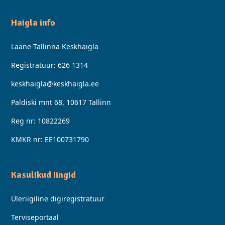
Haigla info
Lääne-Tallinna Keskhaigla
Registratuur:
626 1314
keskhaigla@keskhaigla.ee
Paldiski mnt 68, 10617 Tallinn
Reg nr: 10822269
KMKR nr: EE100731790
Kasulikud Iingid
Üleriigiline digiregistratuur
Terviseportaal