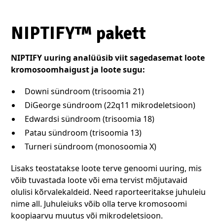
NIPTIFY™ pakett
NIPTIFY uuring analüüsib viit sagedasemat loote
kromosoomhaigust ja loote sugu:
Downi sündroom (trisoomia 21)
DiGeorge sündroom (22q11 mikrodeletsioon)
Edwardsi sündroom (trisoomia 18)
Patau sündroom (trisoomia 13)
Turneri sündroom (monosoomia X)
Lisaks teostatakse loote terve genoomi uuring, mis
võib tuvastada loote või ema tervist mõjutavaid
olulisi kõrvalekaldeid. Need raporteeritakse juhuleiu
nime all. Juhuleiuks võib olla terve kromosoomi
koopiaarvu muutus või mikrodeletsioon.