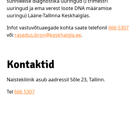
sünnieelse diagnostika uuringud (I trimestri
uuringud ja ema verest loote DNA määramise
uuringu) Lääne-Tallinna Keskhaiglas.
Infot vastuvõtuaegade kohta saate telefonil
666 5307
või
rasedus.bron@keskhaigla.ee
.
Kontaktid
Naistekliinik asub aadressil Sõle 23, Tallinn.
Tel
666 5307