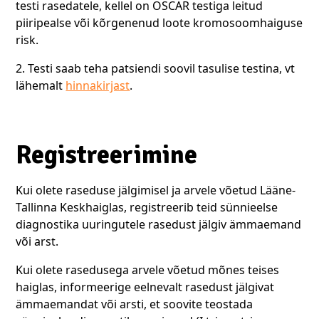
testi rasedatele, kellel on OSCAR testiga leitud
piiripealse või kõrgenenud loote kromosoomhaiguse
risk.
2. Testi saab teha patsiendi soovil tasulise testina, vt
lähemalt
hinnakirjast
.
Registreerimine
Kui olete raseduse jälgimisel ja arvele võetud Lääne-
Tallinna Keskhaiglas, registreerib teid sünnieelse
diagnostika uuringutele rasedust jälgiv ämmaemand
või arst.
Kui olete rasedusega arvele võetud mõnes teises
haiglas, informeerige eelnevalt rasedust jälgivat
ämmaemandat või arsti, et soovite teostada