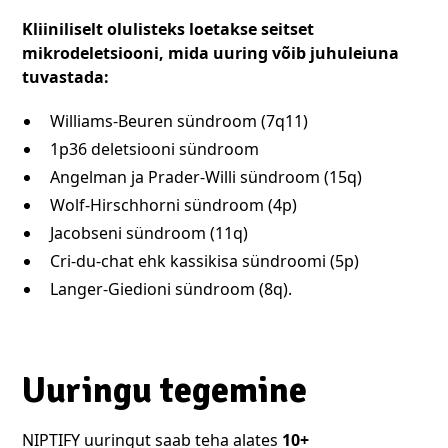
Kliiniliselt olulisteks loetakse seitset
mikrodeletsiooni, mida uuring võib juhuleiuna
tuvastada:
Williams-Beuren sündroom (7q11)
1p36 deletsiooni sündroom
Angelman ja Prader-Willi sündroom (15q)
Wolf-Hirschhorni sündroom (4p)
Jacobseni sündroom (11q)
Cri-du-chat ehk kassikisa sündroomi (5p)
Langer-Giedioni sündroom (8q).
Uuringu tegemine
NIPTIFY uuringut saab teha alates
10+