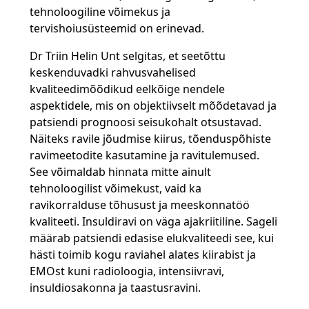
tehnoloogiline võimekus ja
tervishoiusüsteemid on erinevad.
Dr Triin Helin Unt selgitas, et seetõttu
keskenduvadki rahvusvahelised
kvaliteedimõõdikud eelkõige nendele
aspektidele, mis on objektiivselt mõõdetavad ja
patsiendi prognoosi seisukohalt otsustavad.
Näiteks ravile jõudmise kiirus, tõenduspõhiste
ravimeetodite kasutamine ja ravitulemused.
See võimaldab hinnata mitte ainult
tehnoloogilist võimekust, vaid ka
ravikorralduse tõhusust ja meeskonnatöö
kvaliteeti. Insuldiravi on väga ajakriitiline. Sageli
määrab patsiendi edasise elukvaliteedi see, kui
hästi toimib kogu raviahel alates kiirabist ja
EMOst kuni radioloogia, intensiivravi,
insuldiosakonna ja taastusravini.