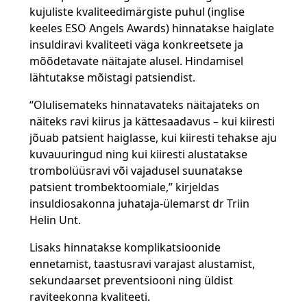
kujuliste kvaliteedimärgiste puhul (inglise
keeles ESO Angels Awards) hinnatakse haiglate
insuldiravi kvaliteeti väga konkreetsete ja
mõõdetavate näitajate alusel. Hindamisel
lähtutakse mõistagi patsiendist.
“Olulisemateks hinnatavateks näitajateks on
näiteks ravi kiirus ja kättesaadavus – kui kiiresti
jõuab patsient haiglasse, kui kiiresti tehakse aju
kuvauuringud ning kui kiiresti alustatakse
trombolüüsravi või vajadusel suunatakse
patsient trombektoomiale,” kirjeldas
insuldiosakonna juhataja-ülemarst dr Triin
Helin Unt.
Lisaks hinnatakse komplikatsioonide
ennetamist, taastusravi varajast alustamist,
sekundaarset preventsiooni ning üldist
raviteekonna kvaliteeti.