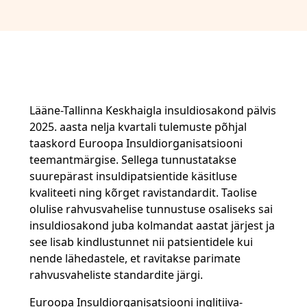
Lääne-Tallinna Keskhaigla insuldiosakond pälvis
2025. aasta nelja kvartali tulemuste põhjal
taaskord Euroopa Insuldiorganisatsiooni
teemantmärgise. Sellega tunnustatakse
suurepärast insuldipatsientide käsitluse
kvaliteeti ning kõrget ravistandardit. Taolise
olulise rahvusvahelise tunnustuse osaliseks sai
insuldiosakond juba kolmandat aastat järjest ja
see lisab kindlustunnet nii patsientidele kui
nende lähedastele, et ravitakse parimate
rahvusvaheliste standardite järgi.
Euroopa Insuldiorganisatsiooni inglitiiva-