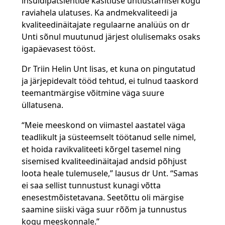
insuldipatsientide käsitluse ühtlustamisel kogu
raviahela ulatuses. Ka andmekvaliteedi ja
kvaliteedinäitajate regulaarne analüüs on dr
Unti sõnul muutunud järjest olulisemaks osaks
igapäevasest tööst.
Dr Triin Helin Unt lisas, et kuna on pingutatud
ja järjepidevalt tööd tehtud, ei tulnud taaskord
teemantmärgise võitmine väga suure
üllatusena.
“Meie meeskond on viimastel aastatel väga
teadlikult ja süsteemselt töötanud selle nimel,
et hoida ravikvaliteeti kõrgel tasemel ning
sisemised kvaliteedinäitajad andsid põhjust
loota heale tulemusele,” lausus dr Unt. “Samas
ei saa sellist tunnustust kunagi võtta
enesestmõistetavana. Seetõttu oli märgise
saamine siiski väga suur rõõm ja tunnustus
kogu meeskonnale.”