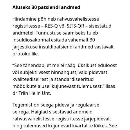
Aluseks 30 patsiendi andmed
Hindamine põhineb rahvusvahelistesse
registritesse – RES-Q või SITS-QR – sisestatud
andmetel. Tunnustuse saamiseks tuleb
insuldiosakonnal esitada vähemalt 30
järjestikuse insuldipatsiendi andmed vastavalt
protokollile.
“See tähendab, et me ei räägi üksikust eduloost
või subjektiivsest hinnangust, vaid pidevast
kvaliteediseirest ja standardiseeritud
mõõdikute alusel kujunevast tulemusest,” lisas
dr Triin Helin Unt.
Tegemist on seega pideva ja regulaarse
seirega. Haiglad sisestavad andmeid
rahvusvahelistesse registritesse järjepidevalt
ning tulemused kujunevad kvartalite lõikes. See