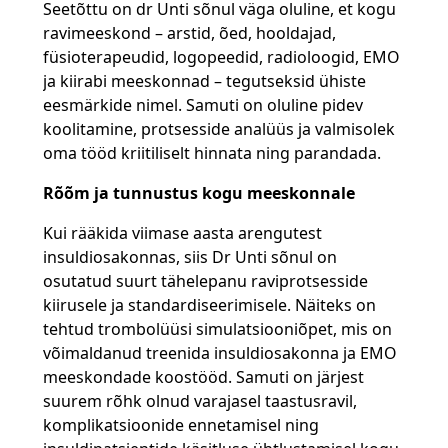
Seetõttu on dr Unti sõnul väga oluline, et kogu
ravimeeskond – arstid, õed, hooldajad,
füsioterapeudid, logopeedid, radioloogid, EMO
ja kiirabi meeskonnad – tegutseksid ühiste
eesmärkide nimel. Samuti on oluline pidev
koolitamine, protsesside analüüs ja valmisolek
oma tööd kriitiliselt hinnata ning parandada.
Rõõm ja tunnustus kogu meeskonnale
Kui rääkida viimase aasta arengutest
insuldiosakonnas, siis Dr Unti sõnul on
osutatud suurt tähelepanu raviprotsesside
kiirusele ja standardiseerimisele. Näiteks on
tehtud trombolüüsi simulatsiooniõpet, mis on
võimaldanud treenida insuldiosakonna ja EMO
meeskondade koostööd. Samuti on järjest
suurem rõhk olnud varajasel taastusravil,
komplikatsioonide ennetamisel ning