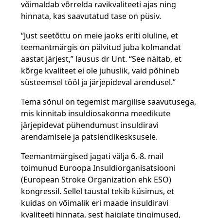
võimaldab võrrelda ravikvaliteeti ajas ning
hinnata, kas saavutatud tase on püsiv.
“Just seetõttu on meie jaoks eriti oluline, et
teemantmärgis on pälvitud juba kolmandat
aastat järjest,” lausus dr Unt. “See näitab, et
kõrge kvaliteet ei ole juhuslik, vaid põhineb
süsteemsel tööl ja järjepideval arendusel.”
Tema sõnul on tegemist märgilise saavutusega,
mis kinnitab insuldiosakonna meedikute
järjepidevat pühendumust insuldiravi
arendamisele ja patsiendikesksusele.
Teemantmärgised jagati välja 6.-8. mail
toimunud Euroopa Insuldiorganisatsiooni
(European Stroke Organization ehk ESO)
kongressil. Sellel taustal tekib küsimus, et
kuidas on võimalik eri maade insuldiravi
kvaliteeti hinnata, sest haiglate tingimused,