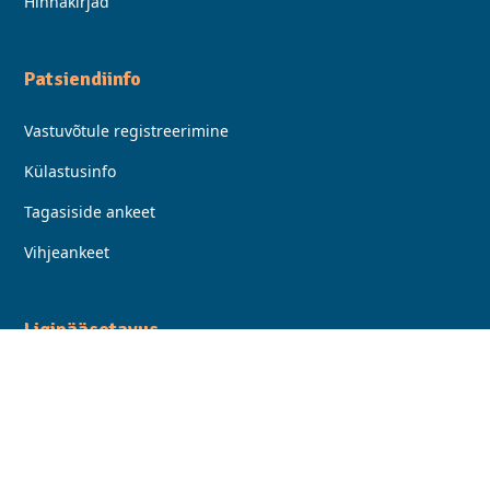
Hinnakirjad
Patsiendiinfo
Vastuvõtule registreerimine
Külastusinfo
Tagasiside ankeet
Vihjeankeet
Ligipääsetavus
Asukohad, parkimine ja transport