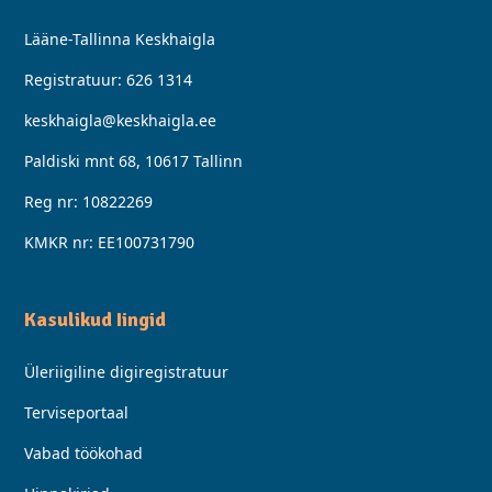
Lääne-Tallinna Keskhaigla
Registratuur:
626 1314
keskhaigla@keskhaigla.ee
Paldiski mnt 68, 10617 Tallinn
Reg nr: 10822269
KMKR nr: EE100731790
Kasulikud Iingid
Üleriigiline digiregistratuur
Terviseportaal
Vabad töökohad