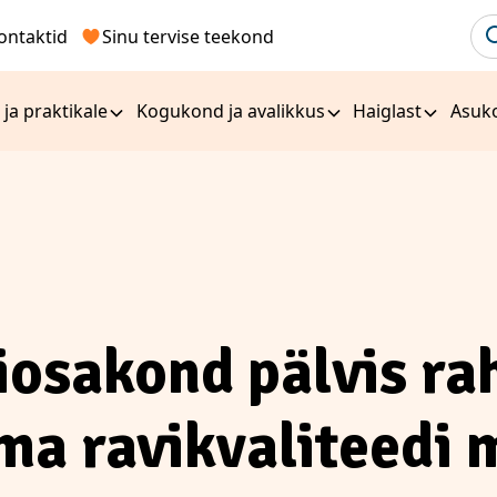
ontaktid
Sinu tervise teekond
 ja praktikale
Kogukond ja avalikkus
Haiglast
Asuk
iosakond pälvis ra
ma ravikvaliteedi 