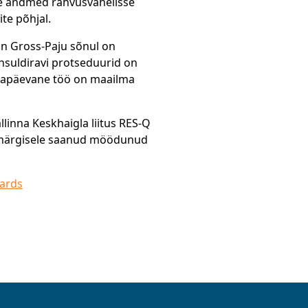
ide andmed rahvusvahelisse
te põhjal.
rin Gross-Paju sõnul on
nsuldiravi protseduurid on
 igapäevane töö on maailma
llinna Keskhaigla liitus RES-Q
antmärgisele saanud möödunud
wards