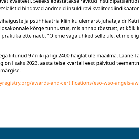
vat kvaliteeti. Selleks edastatakse ravitud insuldipatsient
sialistid hindavad andmeid insuldiravi kvaliteediindikaatori
ihaiguste ja psühhiaatria kliiniku ülemarst-juhataja dr Kat
osakonnale kõrge tunnustus, mis annab tõestust, et kõik i
m praktika ette näeb. "Oleme väga uhked selle üle, et meie
 liitunud 97 riiki ja ligi 2400 haiglat üle maailma. Lääne-Ta
g on lisaks 2023. aasta teise kvartali eest pälvitud teem
dmärgise.
ityregistry.org/awards-and-certifications/eso-wso-angels-a