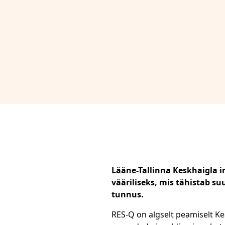
Lääne-Tallinna Keskhaigla i
vääriliseks, mis tähistab s
tunnus.
RES-Q on algselt peamiselt Ke