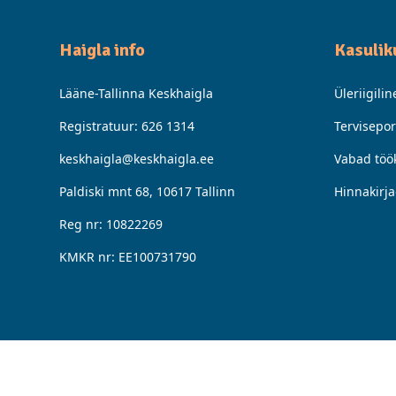
Haigla info
Kasulik
Lääne-Tallinna Keskhaigla
Üleriigili
Registratuur:
626 1314
Tervisepor
keskhaigla@keskhaigla.ee
Vabad töö
Paldiski mnt 68, 10617 Tallinn
Hinnakirj
Reg nr: 10822269
KMKR nr: EE100731790
© 2025 Lääne-Tallinna Keskhaigla
Privaatsuspoliitika