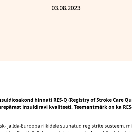
03.08.2023
nsuldiosakond hinnati RES-Q (Registry of Stroke Care Q
uurepärast insuldiravi kvaliteeti. Teemantmärk on ka RE
sk- ja Ida-Euroopa riikidele suunatud registrite süsteem, m