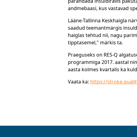
parandada insuldiravis pakuta
andmebaasi, kus vastavad spet
Lääne-Tallinna Keskhaigla närv
saadud teemantmärgis insuldi
haiglas tehtud nii, nagu pari
tipptasemel," märkis ta.
Praeguseks on RES-Q algatusega
programmiga 2017. aastal nin
aasta kolmes kvartalis ka kul
Vaata ka:
https://stroke.qual