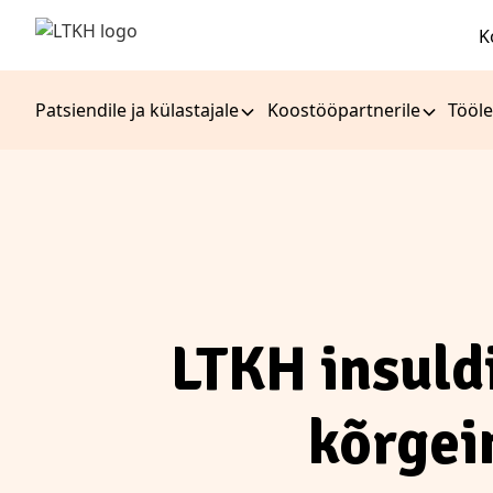
K
Patsiendile ja külastajale
Koostööpartnerile
Tööle
LTKH insuld
kõrgei