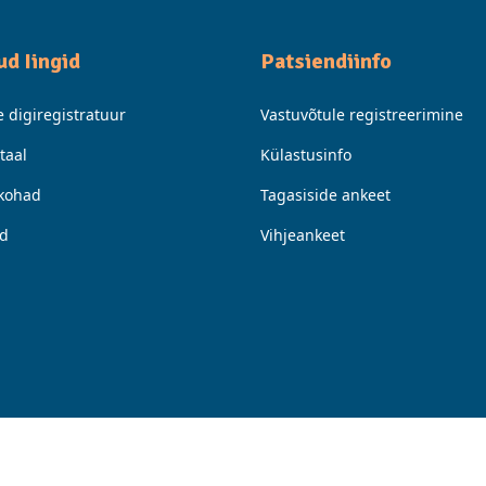
ud Iingid
Patsiendiinfo
ne digiregistratuur
Vastuvõtule registreerimine
taal
Külastusinfo
kohad
Tagasiside ankeet
ad
Vihjeankeet
Küpsiste seaded