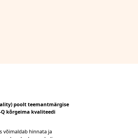
uality) poolt teemantmärgise
S-Q kõrgeima kvaliteedi
is võimaldab hinnata ja