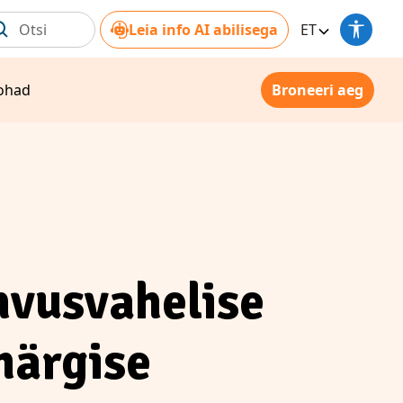
Leia info AI abilisega
ET
ohad
Broneeri aeg
hvusvahelise
märgise