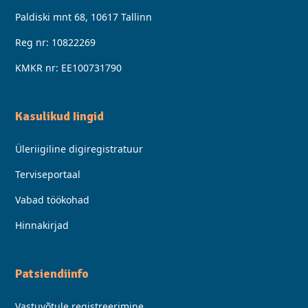
Paldiski mnt 68, 10617 Tallinn
Reg nr: 10822269
KMKR nr: EE100731790
Kasulikud Iingid
Üleriigiline digiregistratuur
Terviseportaal
Vabad töökohad
Hinnakirjad
Patsiendiinfo
Vastuvõtule registreerimine