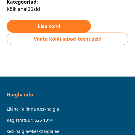
Kategooriad:
Kõik analüüsid
Vaata kõiki labori teenuseid
Haigla info
Lääne-Tallinna Keskhaigla
Registratuur:
626 1314
keskhaigla@keskhaigla.ee