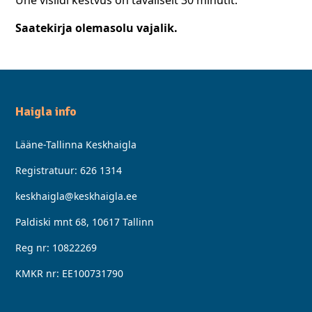
Ühe visiidi kestvus on tavaliselt 30 minutit.
Saatekirja olemasolu vajalik.
Haigla info
Lääne-Tallinna Keskhaigla
Registratuur:
626 1314
keskhaigla@keskhaigla.ee
Paldiski mnt 68, 10617 Tallinn
Reg nr: 10822269
KMKR nr: EE100731790