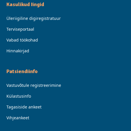
Kasulikud Iingid
Üleriigiline digiregistratuur
Terviseportaal
Vabad töökohad
Hinnakirjad
Patsiendiinfo
Vastuvõtule registreerimine
Külastusinfo
Tagasiside ankeet
Vihjeankeet