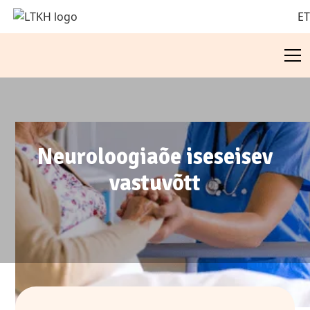
E
Neuroloogiaõe iseseisev
vastuvõtt