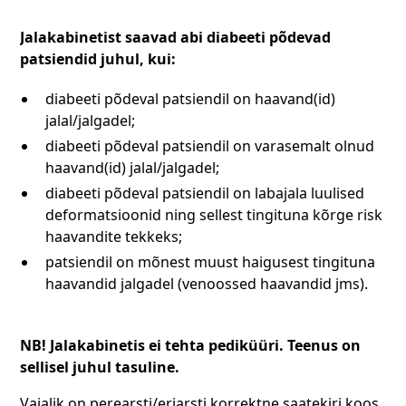
Jalakabinetist saavad abi diabeeti põdevad
patsiendid juhul, kui:
diabeeti põdeval patsiendil on haavand(id)
jalal/jalgadel;
diabeeti põdeval patsiendil on varasemalt olnud
haavand(id) jalal/jalgadel;
diabeeti põdeval patsiendil on labajala luulised
deformatsioonid ning sellest tingituna kõrge risk
haavandite tekkeks;
patsiendil on mõnest muust haigusest tingituna
haavandid jalgadel (venoossed haavandid jms).
NB! Jalakabinetis ei tehta pediküüri. Teenus on
sellisel juhul tasuline.
Vajalik on perearsti/eriarsti korrektne saatekiri koos