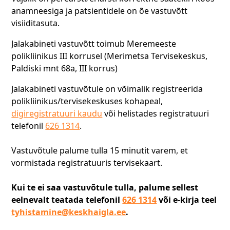
anamneesiga ja patsientidele on õe vastuvõtt
visiiditasuta.
Jalakabineti vastuvõtt toimub Meremeeste
polikliinikus III korrusel (Merimetsa Tervisekeskus,
Paldiski mnt 68a, III korrus)
Jalakabineti vastuvõtule on võimalik registreerida
polikliinikus/tervisekeskuses kohapeal,
digiregistratuuri kaudu
või helistades registratuuri
telefonil
626 1314
.
Vastuvõtule palume tulla 15 minutit varem, et
vormistada registratuuris tervisekaart.
Kui te ei saa vastuvõtule tulla, palume sellest
eelnevalt teatada telefonil
626 1314
või e-kirja teel
tyhistamine@keskhaigla.ee
.