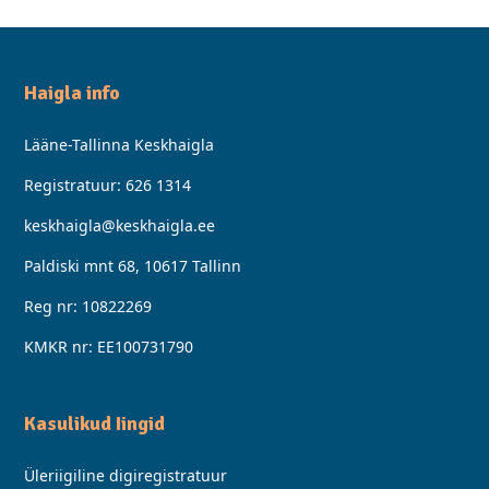
Haigla info
Lääne-Tallinna Keskhaigla
Registratuur:
626 1314
keskhaigla@keskhaigla.ee
Paldiski mnt 68, 10617 Tallinn
Reg nr: 10822269
KMKR nr: EE100731790
Kasulikud Iingid
Üleriigiline digiregistratuur