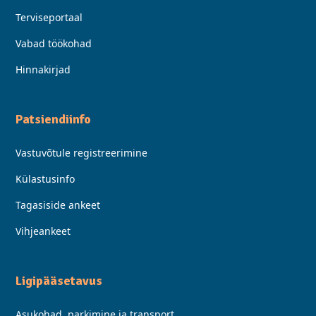
Terviseportaal
Vabad töökohad
Hinnakirjad
Patsiendiinfo
Vastuvõtule registreerimine
Külastusinfo
Tagasiside ankeet
Vihjeankeet
Ligipääsetavus
Asukohad, parkimine ja transport